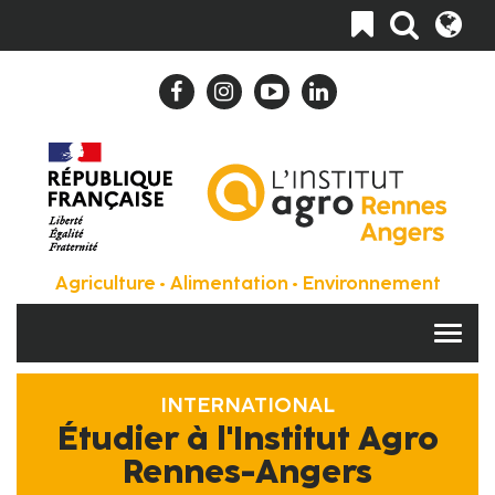
Aller
Toggle
au
navigation
contenu
principal
Agriculture • Alimentation • Environnement
INTERNATIONAL
Étudier à l'Institut Agro
Rennes-Angers