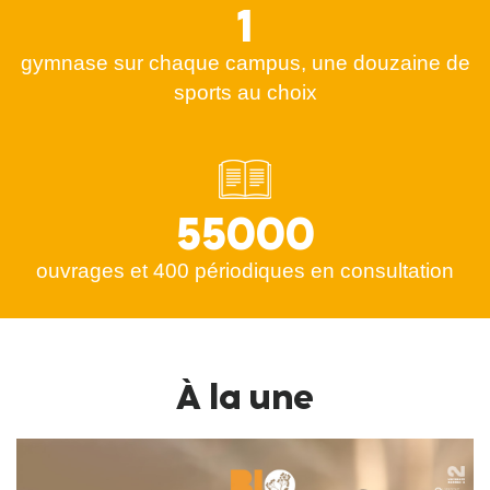
1
gymnase sur chaque campus, une douzaine de
sports au choix
55000
ouvrages et 400 périodiques en consultation
À la une