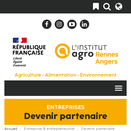
Aller
Toggle
au
navigation
contenu
principal
Agriculture • Alimentation • Environnement
ENTREPRISES
Devenir partenaire
Fil
Accueil
Entreprise & entrepreneuriat
Devenir partenaire