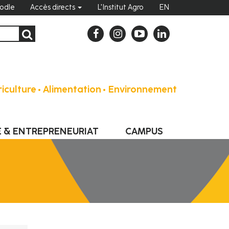
odle
Accès directs
L'Institut Agro
EN
iculture • Alimentation • Environnement
E & ENTREPRENEURIAT
CAMPUS