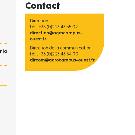
Contact
Direction
tél. : +33 (0)2 23 48 55 02
direction@agrocampus-
ouest.fr
Direction de la communication
r la
tél. : +33 (0)2 23 48 54 90
dircom@agrocampus-ouest.fr