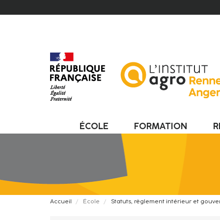
Aller
au
contenu
principal
ÉCOLE
FORMATION
R
Fil
Accueil
École
Statuts, règlement intérieur et gouv
d'Ariane