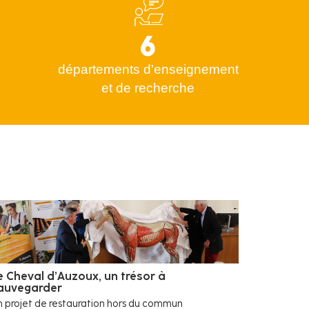
6
départements d'enseignement
et de recherche
e Cheval d’Auzoux, un trésor à
auvegarder
 projet de restauration hors du commun