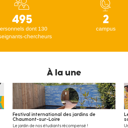
495
2
ersonnels dont 130
campus
seignants-chercheurs
À la une
Festival international des jardins de
L
Chaumont-sur-Loire
s
Le jardin de nos étudiants récompensé !
Un