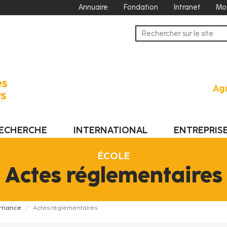
Annuaire
Fondation
Intranet
Mo
Agr
ECHERCHE
INTERNATIONAL
ENTREPRIS
ÉCOLE
Actes réglementaires
ernance
Actes réglementaires