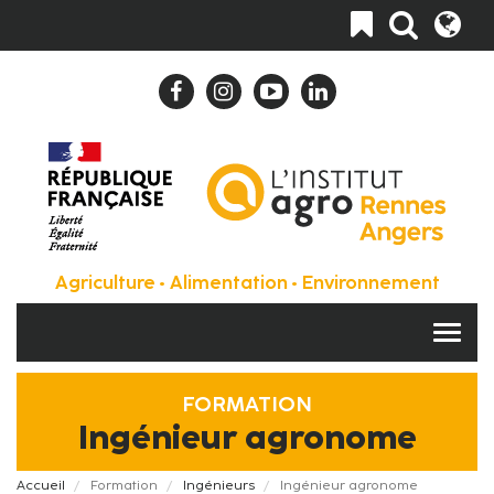
Aller
Toggle
au
navigation
contenu
principal
Agriculture • Alimentation • Environnement
FORMATION
Ingénieur agronome
Fil
Accueil
Formation
Ingénieurs
Ingénieur agronome