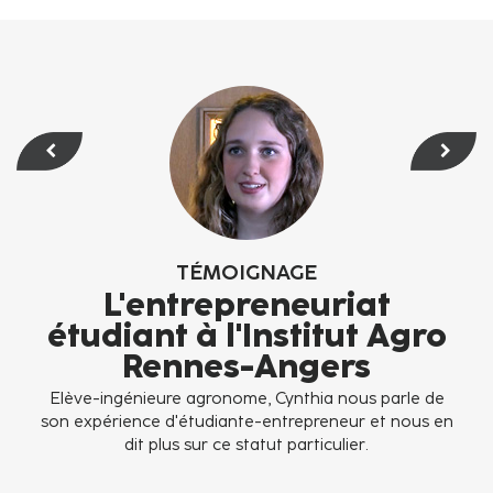
TÉMOIGNAGE
iat
Philippe, élève-ingén
ut Agro
agronome
s
Spécialisé en génie de l'environnement, Phil
parle de son parcours, de ses expériences e
ous parle de
projet professionnel.
ur et nous en
er.