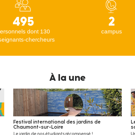
495
2
ersonnels dont 130
campus
seignants-chercheurs
À la une
Festival international des jardins de
L
Chaumont-sur-Loire
s
Le jardin de nos étudiants récompensé !
Un