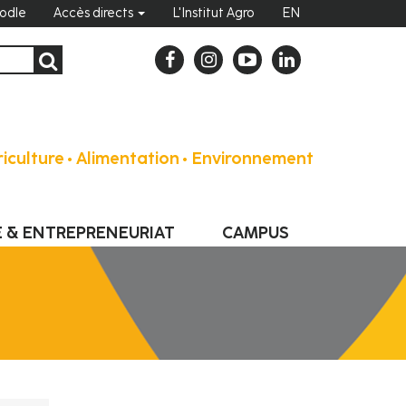
odle
Accès directs
L'Institut Agro
EN
iculture • Alimentation • Environnement
E & ENTREPRENEURIAT
CAMPUS