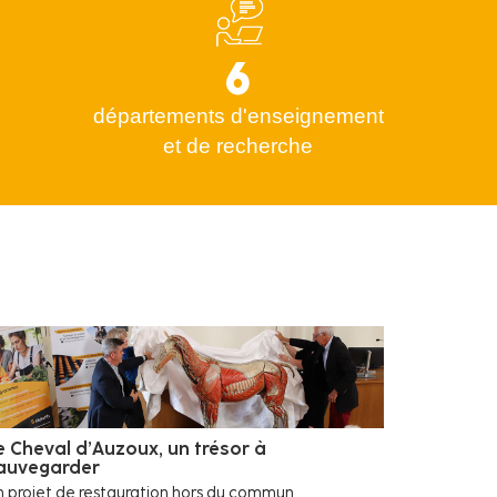
6
départements d'enseignement
et de recherche
e Cheval d’Auzoux, un trésor à
auvegarder
 projet de restauration hors du commun