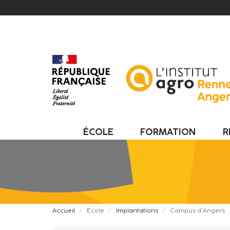
Aller
au
contenu
principal
ÉCOLE
FORMATION
R
Fil
Accueil
École
Implantations
Campus d'Angers
d'Ariane