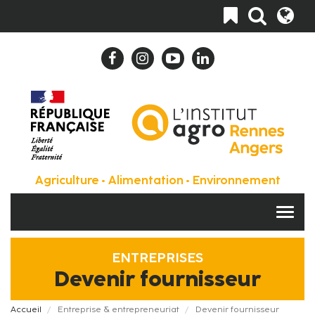
Aller
Toggle
au
navigation
contenu
principal
Agriculture • Alimentation • Environnement
ENTREPRISES
Devenir fournisseur
Fil
Accueil
Entreprise & entrepreneuriat
Devenir fournisseur