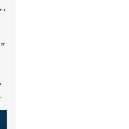
 en
ier
a
e