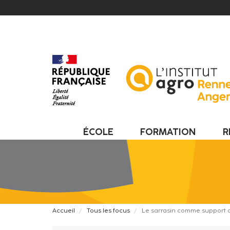
Aller
au
contenu
principal
ÉCOLE
FORMATION
R
Fil
Accueil
Tous les focus
Le sarrasin comme support de
d'Ariane