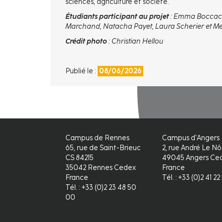
sciences, agriculture et société.
Étudiants participant au projet
: Emma Boccacci
Marchand, Natacha Payet, Laura Scherier et Me
Crédit photo
: Christian Hellou
Publié le :
08/06/2026
Campus de Rennes
Campus d'Angers
65, rue de Saint-Brieuc
2, rue André Le Nô
CS 84215
49045 Angers Ced
35042 Rennes Cedex
France
France
Tél. : +33 (0)2 41 2
Tél. : +33 (0)2 23 48 50
00