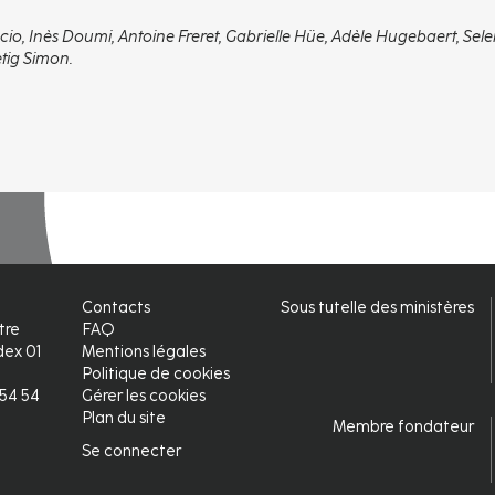
o, Inès Doumi, Antoine Freret, Gabrielle Hüe, Adèle Hugebaert, Sel
tig Simon.
Contacts
Sous tutelle des ministères
tre
FAQ
ex 01
Mentions légales
Politique de cookies
2 54 54
Gérer les cookies
Plan du site
Membre fondateur
Se connecter
Connexion