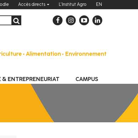
odle
Accès directs
L'Institut Agro
EN
iculture • Alimentation • Environnement
E & ENTREPRENEURIAT
CAMPUS