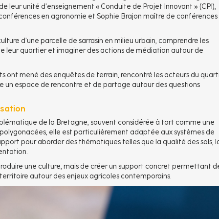
e leur unité d'enseignement « Conduite de Projet Innovant » (CPI),
e conférences en agronomie et Sophie Brajon maître de conférences
culture d'une parcelle de sarrasin en milieu urbain, comprendre les
e leur quartier et imaginer des actions de médiation autour de
ants ont mené des enquêtes de terrain, rencontré les acteurs du quart
lle un espace de rencontre et de partage autour des questions
isation
emblématique de la Bretagne, souvent considérée à tort comme une
es polygonacées, elle est particulièrement adaptée aux systèmes de
support pour aborder des thématiques telles que la qualité des sols, l
mentation.
produire une culture, mais de créer un support concret permettant d
territoire autour des enjeux agricoles contemporains.