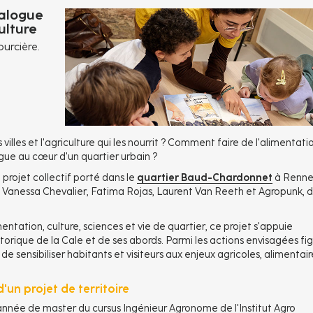
ialogue
ulture
urcière.
illes et l'agriculture qui les nourrit ? Comment faire de l'alimentati
ogue au cœur d'un quartier urbain ?
n projet collectif porté dans le
quartier Baud-Chardonnet
à Renne
, Vanessa Chevalier, Fatima Rojas, Laurent Van Reeth et Agropunk, 
tation, culture, sciences et vie de quartier, ce projet s'appuie
torique de la Cale et de ses abords. Parmi les actions envisagées fi
 de sensibiliser habitants et visiteurs aux enjeux agricoles, alimentair
'un projet de territoire
nnée de master du cursus Ingénieur Agronome de l'Institut Agro