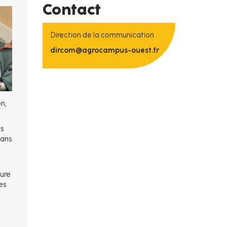
Contact
Direction de la communication
dircom@agrocampus-ouest.fr
on,
s
dans
gure
es