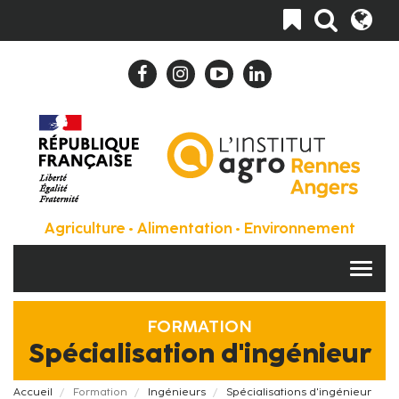
Aller
Toggle
au
navigation
contenu
principal
Agriculture • Alimentation • Environnement
FORMATION
Spécialisation d'ingénieur
Fil
Accueil
Formation
Ingénieurs
Spécialisations d'ingénieur