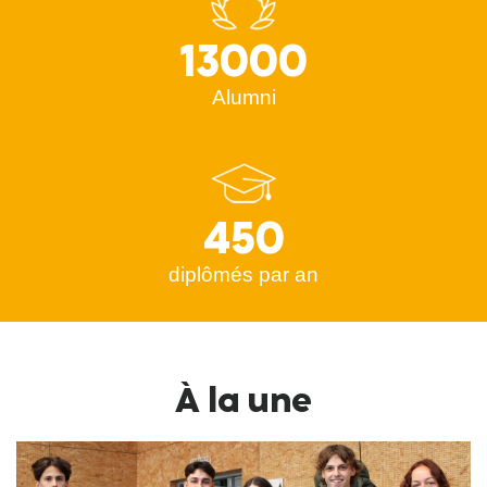
13000
Alumni
450
diplômés par an
À la une