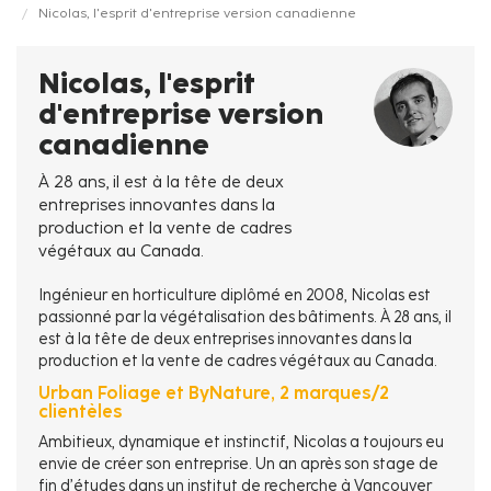
Nicolas, l'esprit d'entreprise version canadienne
d'Ariane
Nicolas, l'esprit
d'entreprise version
canadienne
À 28 ans, il est à la tête de deux
entreprises innovantes dans la
production et la vente de cadres
végétaux au Canada.
Ingénieur en horticulture diplômé en 2008, Nicolas est
passionné par la végétalisation des bâtiments. À 28 ans, il
est à la tête de deux entreprises innovantes dans la
production et la vente de cadres végétaux au Canada.
Urban Foliage et ByNature, 2 marques/2
clientèles
Ambitieux, dynamique et instinctif, Nicolas a toujours eu
envie de créer son entreprise. Un an après son stage de
fin d’études dans un institut de recherche à Vancouver